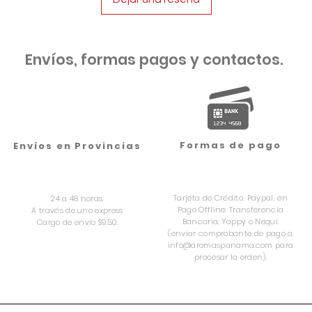
Envíos, formas pagos y contactos.
Formas de pago
Envíos en Provincias
Tarjeta de Crédito, Paypal, en
24 a 48 horas.
Pago Offline: Transferencia
A través de uno express
Bancaria, Yappy o Nequi.
Cargo de envío $9.50.
(enviar comprobante de pago a
info@aromaspanama.com
para
procesar la orden).