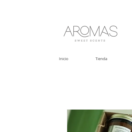
velas aromáticas de cera de soya y Bautizo , Recordatorios para bautizo
jabones
Inicio
Tienda