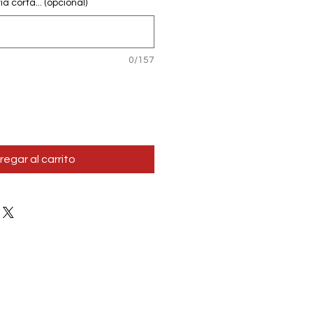
 corta... (opcional)
0/157
regar al carrito