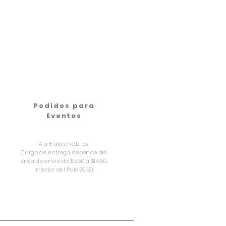
Pedidos para
Eventos
4 a 8 días hábiles.
Cargo de entrega depende del
área de envío de $5.50 a $14.50.
Interior del País $9.50.