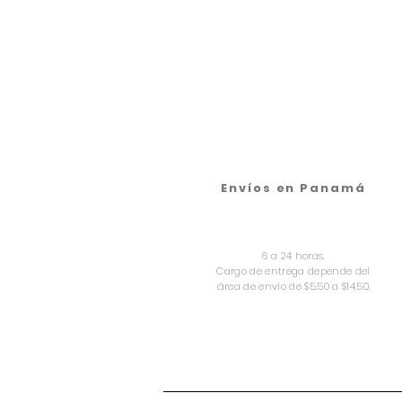
Envíos en Panamá
6 a 24 horas.
Cargo de entrega depende del
área de envío de $5.50 a $14.50.