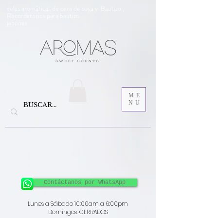
velas aromáticas de cera de soya y Bautizo ,
Recordatorios para bautizo
jabones
ME
NU
Contáctanos por WhatsApp
Lunes a Sábado 10:00am a 6:00pm
Domingos: CERRADOS