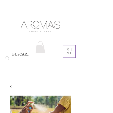
velas aromáticas de cera de soya y Bautizo ,
Recordatorios para bautizo
jabones
ME
NU