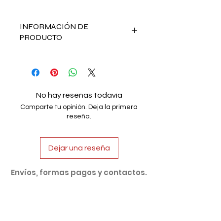
INFORMACIÓN DE
PRODUCTO
Repelente natural contra mosquitos.
En envase de Vidrio 2oz. - Hecho a
mano.
Ingredientes: Wish Hazel, mezcla de
No hay reseñas todavía
aceites de Citronella, Eucalipto y
Comparte tu opinión. Deja la primera
Lavanda.
reseña.
Si presenta enrojecimiento,
descontinúe su uso.
Dejar una reseña
Envíos, formas pagos y contactos.