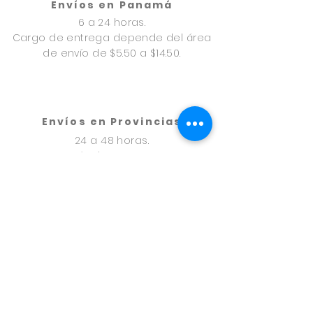
Envíos en Panamá
6 a 24 horas.
Cargo de entrega depende del área
de envío de $5.50 a $14.50.
Envíos en Provincias
24 a 48 horas.
A través de uno express
Cargo de envío $9.50.
Formas de pago
Tarjeta de Crédito, Paypal, en Pago
Offline: Transferencia Bancaria, Yappy o
Nequi.