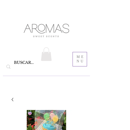
velas aromáticas de cera de soya y Bautizo ,
Recordatorios para bautizo
jabones
ME
NU