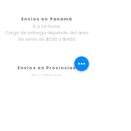
Envíos en Panamá
6 a 24 horas.
Cargo de entrega depende del área
de envío de $5.50 a $14.50.
Envíos en Provincias
24 a 48 horas.
A través de uno express
Cargo de envío $9.50.
Formas de pago
Tarjeta de Crédito, Paypal, en Pago