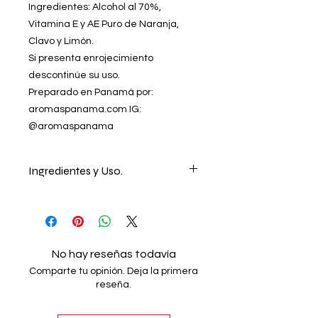
Ingredientes: Alcohol al 70%,
Vitamina E y AE Puro de Naranja,
Clavo y Limón.
Si presenta enrojecimiento
descontinúe su uso.
Preparado en Panamá por:
aromaspanama.com IG:
@aromaspanama
Ingredientes y Uso.
Ingredientes: Alcohol al 70%,
Vitamina E y AE Puro de Naranja,
Clavo y Limón.
Preparado en Panamá por:
No hay reseñas todavía
aromaspanama.com IG:
Comparte tu opinión. Deja la primera
@aromaspanama
reseña.
**Si presenta enrrojecimiento en la
piel, descontinue su uso. Alejelo del
alcance de los niños y mascotas. No