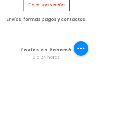
Dejar una reseña
Comestible.
Envíos, formas pagos y contactos.
Envíos en Panamá
6 a 24 horas.
Cargo de entrega depende del área
de envío de $5.50 a $14.50.
Envíos en Provincias
24 a 48 horas.
A través de uno express
Cargo de envío $9.50.