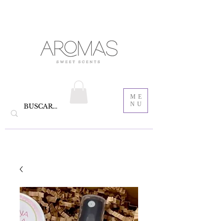
velas aromáticas de cera de soya y Bautizo ,
Recordatorios para bautizo
jabones
ME
NU