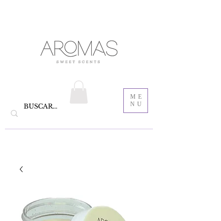
velas aromáticas de cera de soya y Bautizo ,
Recordatorios para bautizo
jabones
ME
NU