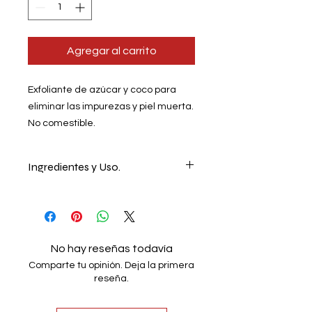
Agregar al carrito
Exfoliante de azúcar y coco para
eliminar las impurezas y piel muerta.
No comestible.
Ingredientes y Uso.
Exfolie su cuerpo para eliminar piel
muerta e impurezas, repita 1 vez
cada semana o en la medida de sus
necesidades.
No hay reseñas todavía
Contiene: Azúcar, Aceite de coco,
Comparte tu opinión. Deja la primera
aceite de almendras, Vitamina E y
reseña.
aceites esenciales.
Si presenta enrrojecimiento en los
labios descontinúe su uso.