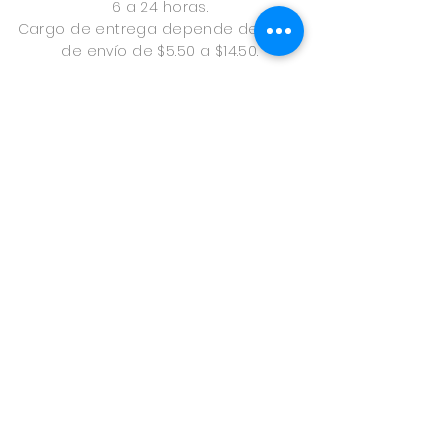
6 a 24 horas.
Cargo de entrega depende del área
de envío de $5.50 a $14.50.
Envíos en Provincias
24 a 48 horas.
A través de uno express
Cargo de envío $9.50.
Formas de pago
Tarjeta de Crédito, Paypal, en Pago
Offline: Transferencia Bancaria, Yappy o
Nequi.
(enviar comprobante de pago a