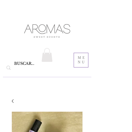
velas aromáticas de cera de soya y Bautizo ,
Recordatorios para bautizo
jabones
ME
NU