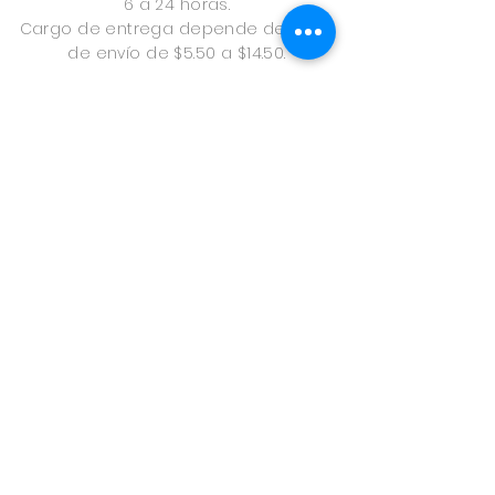
6 a 24 horas.
Cargo de entrega depende del área
de envío de $5.50 a $14.50.
Envíos en Provincias
24 a 48 horas.
A través de uno express
Cargo de envío $9.50.
Formas de pago
Tarjeta de Crédito, Paypal, en Pago
Offline: Transferencia Bancaria, Yappy o
Nequi.
(enviar comprobante de pago a
info@aromaspanama.com
para