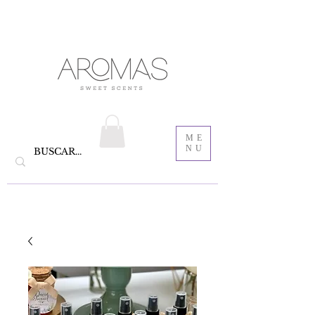
velas aromáticas de cera de soya y Bautizo ,
Recordatorios para bautizo
jabones
ME
NU