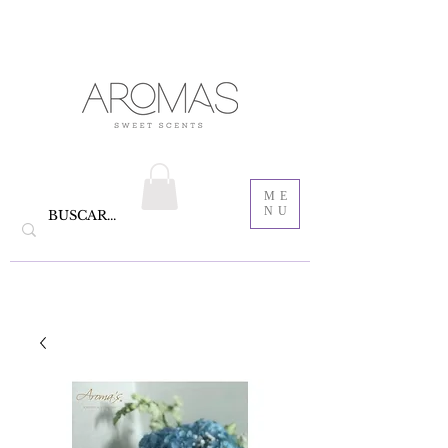
velas aromáticas de cera de soya y Bautizo ,
Recordatorios para bautizo
jabones
ME
NU