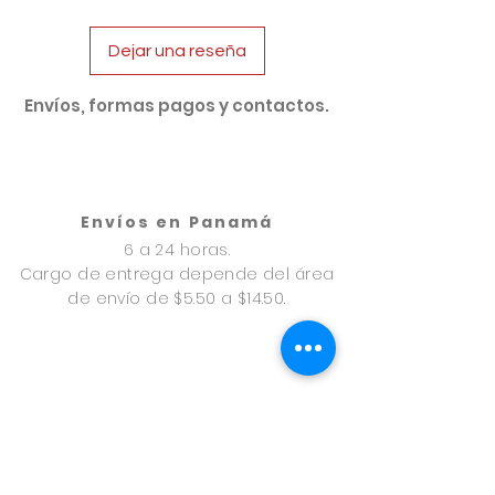
Dejar una reseña
Envíos, formas pagos y contactos.
Envíos en Panamá
6 a 24 horas.
Cargo de entrega depende del área
de envío de $5.50 a $14.50.
Envíos en Provincias
24 a 48 horas.
A través de uno express
Cargo de envío $9.50.