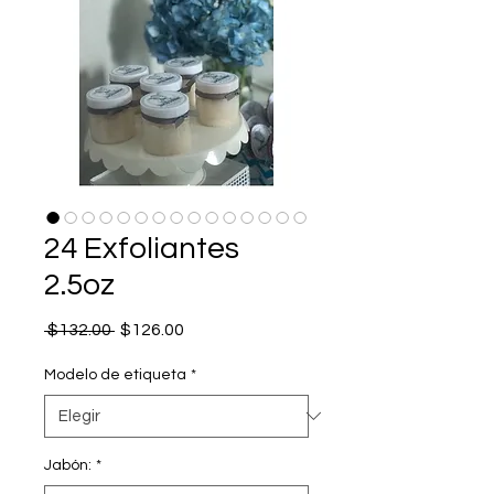
24 Exfoliantes
2.5oz
Precio
Precio
 $132.00 
$126.00
de
oferta
Modelo de etiqueta
*
Jabón:
*