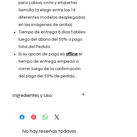
para Labios, cinta y etiquetas
Sencilla (a elegir entre los 14
diferentes modelos desplegados
en las imágenes de arriba).
Tiempo de entrega 8 días hábiles
luego del abono del 50% o pago
total del Pedido.
Si su opción de pago es
offline
el
tiempo de entrega empieza a
correr luego de la confirmación
del pago del 50% de pedido.
Ingredientes y Uso:
Masajee los labios con el producto al
rededor de 1 minuto, retire con
agua o papel y aplique el Cocoa Lip
Balm Aromas®.
No hay reseñas todavía
Repita 1 vez cada 15 días o en la