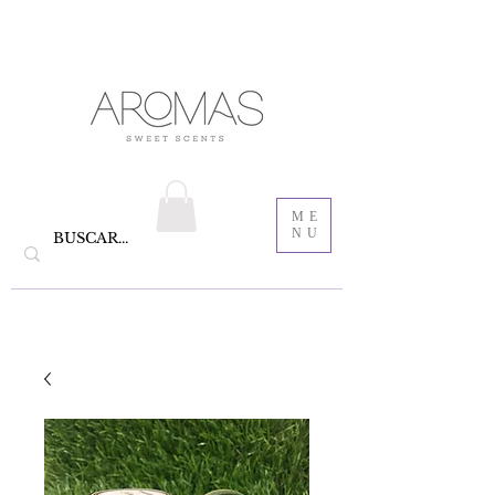
velas aromáticas de cera de soya y Bautizo ,
Recordatorios para bautizo
jabones
ME
NU