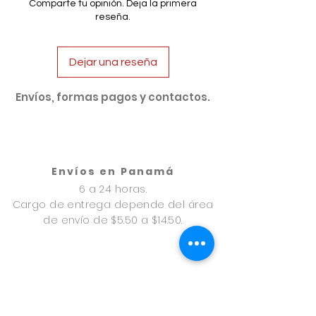
Comparte tu opinión. Deja la primera
medida de sus necesidades.
reseña.
Contiene: Azúcar, Aceite de Coco,
Aceite de Almendras, Miel, Vitamina
E y sabores artificiales.
Dejar una reseña
Si presenta enrrojecimiento en los
labios descontinue su uso.
Alejelo del alcance de los niños y
Envíos, formas pagos y contactos.
mascotas.
No Comestible.
Envíos en Panamá
6 a 24 horas.
Cargo de entrega depende del área
de envío de $5.50 a $14.50.
Envíos en Provincias
24 a 48 horas.