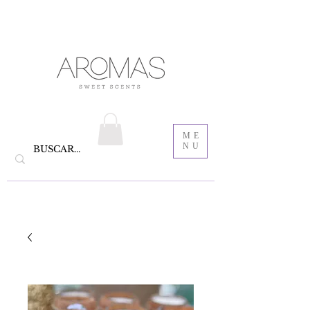
velas aromáticas de cera de soya y Bautizo ,
Recordatorios para bautizo
jabones
ME
NU