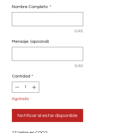
Nombre Completo:
*
0/45
Mensaje: (opcional)
0/40
Cantidad
*
Agotado
Notificar al estar disponible
12 Velas en COCO.