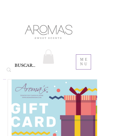
velas aromáticas de cera de soya y Bautizo ,
Recordatorios para bautizo
jabones
ME
NU