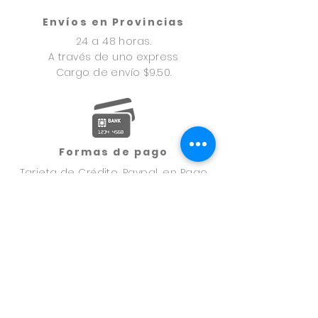
Envíos en Provincias
24 a 48 horas.
A través de uno express
Cargo de envío $9.50.
Formas de pago
Tarjeta de Crédito, Paypal, en Pago
Offline: Transferencia Bancaria, Yappy o
Nequi.
(enviar comprobante de pago a
info@aromaspanama.com
para
procesar la orden).