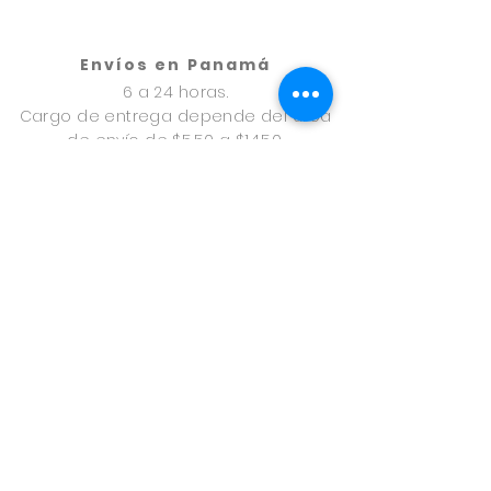
Envíos en Panamá
6 a 24 horas.
Cargo de entrega depende del área
de envío de $5.50 a $14.50.
Envíos en Provincias
24 a 48 horas.
A través de uno express
Cargo de envío $9.50.
Formas de pago
Tarjeta de Crédito, Paypal, en Pago