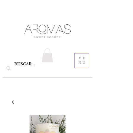
velas aromáticas de cera de soya y Bautizo ,
Recordatorios para bautizo
jabones
ME
NU